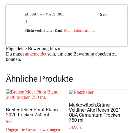
pHqghUme
–
Mai 22, 2025
Bewertet
1
mit
1
Nicht verifizierter Kauf.
Mehr Informationen
von
5
Füge deine Bewertung hinzu
Du musst
angemeldet
sein, um eine Bewertung abgeben zu
können.
Ähnliche Produkte
Markowitsch,Grüner
Breitenfelder Pinot Blanc
Veltliner Alte Reben 2021
2020 trocken 750 ml.
QbA Carnuntum Trocken
750 ml.
14,00
€
Bewertet
Ungeprüfte Gesamtbewertungen
mit