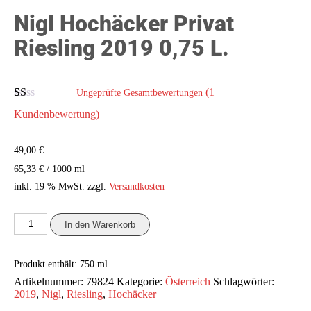
Nigl Hochäcker Privat
Riesling 2019 0,75 L.
(
1
Ungeprüfte Gesamtbewertungen
Bewertet
1
Kundenbewertung)
mit
1.00
von
49,00
€
5,
basierend
/
1000
ml
65,33
€
auf
inkl. 19 % MwSt.
zzgl.
Versandkosten
Kundenbewertung
Nigl
In den Warenkorb
Hochäcker
Privat
Riesling
Produkt enthält: 750
ml
2019
0,75
Artikelnummer:
79824
Kategorie:
Österreich
Schlagwörter:
L.
2019
,
Nigl
,
Riesling
,
Hochäcker
Menge