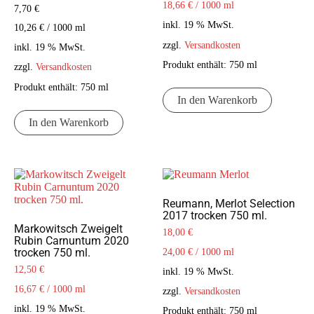
18,66
€
/
1000
ml
1.00
7,70
€
von
5
inkl. 19 % MwSt.
10,26
€
/
1000
ml
zzgl.
Versandkosten
inkl. 19 % MwSt.
Produkt enthält: 750
ml
zzgl.
Versandkosten
Produkt enthält: 750
ml
In den Warenkorb
In den Warenkorb
Reumann, Merlot Selection
2017 trocken 750 ml.
Markowitsch Zweigelt
18,00
€
Rubin Carnuntum 2020
trocken 750 ml.
24,00
€
/
1000
ml
12,50
€
inkl. 19 % MwSt.
16,67
€
/
1000
ml
zzgl.
Versandkosten
inkl. 19 % MwSt.
Produkt enthält: 750
ml