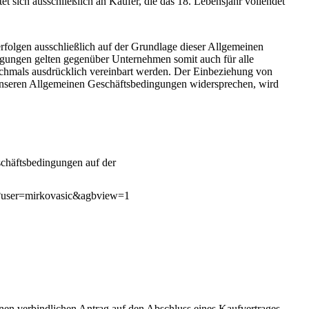
ich ausschließlich an Käufer, die das 18. Lebensjahr vollendet
lgen ausschließlich auf der Grundlage dieser Allgemeinen
gungen gelten gegenüber Unternehmen somit auch für alle
ochmals ausdrücklich vereinbart werden. Der Einbeziehung von
nseren Allgemeinen Geschäftsbedingungen widersprechen, wird
chäftsbedingungen auf der
e/shop2/index.php?user=mirkovasic&agbview=1
n verbindlichen Antrag auf den Abschluss eines Kaufvertrages