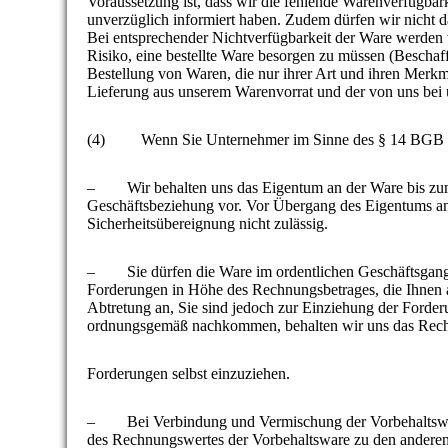
Voraussetzung ist, dass wir die fehlende Warenverfügbar
unverzüglich informiert haben. Zudem dürfen wir nicht 
Bei entsprechender Nichtverfügbarkeit der Ware werden w
Risiko, eine bestellte Ware besorgen zu müssen (Beschaff
Bestellung von Waren, die nur ihrer Art und ihren Merkm
Lieferung aus unserem Warenvorrat und der von uns bei u
(4) Wenn Sie Unternehmer im Sinne des § 14 BGB sin
– Wir behalten uns das Eigentum an der Ware bis zum v
Geschäftsbeziehung vor. Vor Übergang des Eigentums an
Sicherheitsübereignung nicht zulässig.
– Sie dürfen die Ware im ordentlichen Geschäftsgang wei
Forderungen in Höhe des Rechnungsbetrages, die Ihnen 
Abtretung an, Sie sind jedoch zur Einziehung der Forder
ordnungsgemäß nachkommen, behalten wir uns das Rech
Forderungen selbst einzuziehen.
– Bei Verbindung und Vermischung der Vorbehaltsware
des Rechnungswertes der Vorbehaltsware zu den anderen