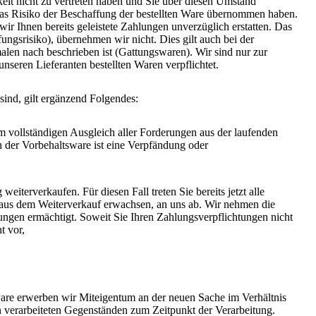
keit nicht zu vertreten haben und Sie über diesen Umstand
das Risiko der Beschaffung der bestellten Ware übernommen haben.
ir Ihnen bereits geleistete Zahlungen unverzüglich erstatten. Das
ungsrisiko), übernehmen wir nicht. Dies gilt auch bei der
alen nach beschrieben ist (Gattungswaren). Wir sind nur zur
nseren Lieferanten bestellten Waren verpflichtet.
d, gilt ergänzend Folgendes:
ollständigen Ausgleich aller Forderungen aus der laufenden
 der Vorbehaltsware ist eine Verpfändung oder
terverkaufen. Für diesen Fall treten Sie bereits jetzt alle
aus dem Weiterverkauf erwachsen, an uns ab. Wir nehmen die
ungen ermächtigt. Soweit Sie Ihren Zahlungsverpflichtungen nicht
t vor,
 erwerben wir Miteigentum an der neuen Sache im Verhältnis
 verarbeiteten Gegenständen zum Zeitpunkt der Verarbeitung.