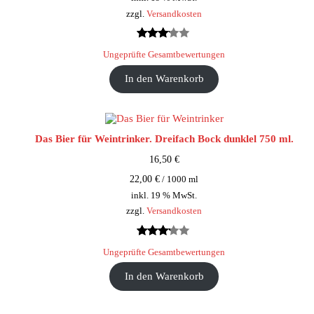
zzgl.
Versandkosten
Bewertet
108
Ungeprüfte Gesamtbewertungen
mit
In den Warenkorb
2.99
von 5,
basierend
auf
Das Bier für Weintrinker. Dreifach Bock dunklel 750 ml.
Kundenbewertungen
16,50
€
22,00
€
/
1000
ml
inkl. 19 % MwSt.
zzgl.
Versandkosten
Bewertet
69
Ungeprüfte Gesamtbewertungen
mit
In den Warenkorb
3.09
von 5,
basierend