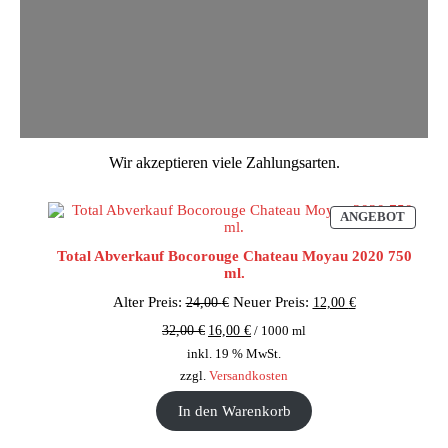
Wir akzeptieren viele Zahlungsarten.
PROD
ANGEBOT
IM
ANGE
Total Abverkauf Bocorouge Chateau Moyau 2020 750
ml.
Ursprünglicher
Aktueller
Alter Preis:
Neuer Preis:
24,00
€
12,00
€
Preis
Preis
32,00
€
16,00
€
/
1000
ml
war:
ist:
24,00 €
12,00 €.
inkl. 19 % MwSt.
zzgl.
Versandkosten
In den Warenkorb