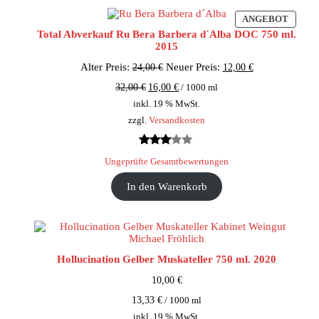
PROD
ANGEBOT
IM
Total Abverkauf Ru Bera Barbera d´Alba DOC 750 ml.
ANGE
2015
Ursprünglicher
Aktueller
Alter Preis:
Neuer Preis:
24,00
€
12,00
€
Preis
Preis
32,00
€
16,00
€
/
1000
ml
war:
ist:
24,00 €
12,00 €.
inkl. 19 % MwSt.
zzgl.
Versandkosten
Bewertet
68
Ungeprüfte Gesamtbewertungen
mit
In den Warenkorb
2.94
von 5,
basierend
auf
Kundenbewertungen
Hollucination Gelber Muskateller 750 ml. 2020
10,00
€
13,33
€
/
1000
ml
inkl. 19 % MwSt.