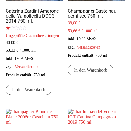
Caterina Zardini Amarone
Champagner Castelnau
della Valpolicella DOCG
demi-sec 750 ml.
2014 750 ml.
38,00
€
50,66
€
/
1000
ml
Bewertet
Ungeprüfte Gesamtbewertungen
mit
inkl. 19 % MwSt.
1.00
40,00
€
von
zzgl.
Versandkosten
5
53,33
€
/
1000
ml
Produkt enthält: 750
ml
inkl. 19 % MwSt.
zzgl.
Versandkosten
In den Warenkorb
Produkt enthält: 750
ml
In den Warenkorb