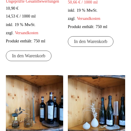
Ungeprüfte Gesamtbewertungen
50,66
€
/
1000
ml
mit
1.00
10,90
€
inkl. 19 % MwSt.
von
5
14,53
€
/
1000
ml
zzgl.
Versandkosten
inkl. 19 % MwSt.
Produkt enthält: 750
ml
zzgl.
Versandkosten
Produkt enthält: 750
ml
In den Warenkorb
In den Warenkorb