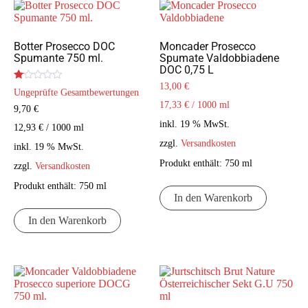
Botter Prosecco DOC
Moncader Prosecco
Spumante 750 ml.
Spumate Valdobbiadene
DOC 0,75 L
13,00
€
Bewertet
Ungeprüfte Gesamtbewertungen
mit
17,33
€
/
1000
ml
1.00
9,70
€
von
inkl. 19 % MwSt.
5
12,93
€
/
1000
ml
zzgl.
Versandkosten
inkl. 19 % MwSt.
Produkt enthält: 750
ml
zzgl.
Versandkosten
Produkt enthält: 750
ml
In den Warenkorb
In den Warenkorb