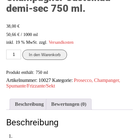
demi-sec 750 ml.
38,00
€
/
1000
ml
50,66
€
inkl. 19 % MwSt.
zzgl.
Versandkosten
Champagner
In den Warenkorb
Castelnau
demi-
sec
Produkt enthält: 750
ml
750
ml.
Artikelnummer:
10027
Kategorie:
Prosecco, Champanger,
Menge
Spumante/Frizzante/Sekt
Beschreibung
Bewertungen (0)
Beschreibung