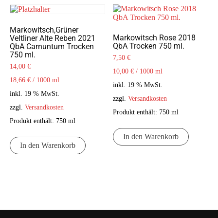
Markowitsch,Grüner
Markowitsch Rose 2018
Veltliner Alte Reben 2021
QbA Trocken 750 ml.
QbA Carnuntum Trocken
750 ml.
7,50
€
14,00
€
10,00
€
/
1000
ml
18,66
€
/
1000
ml
inkl. 19 % MwSt.
inkl. 19 % MwSt.
zzgl.
Versandkosten
zzgl.
Versandkosten
Produkt enthält: 750
ml
Produkt enthält: 750
ml
In den Warenkorb
In den Warenkorb