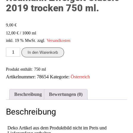
2019 trocken 750 ml.
9,00
€
/
1000
ml
12,00
€
inkl. 19 % MwSt.
zzgl.
Versandkosten
Reumann
In den Warenkorb
Zweigelt
Classic
2019
Produkt enthält: 750
ml
trocken
750
Artikelnummer:
78654
Kategorie:
Österreich
ml.
Menge
Beschreibung
Bewertungen (0)
Beschreibung
Deko Artikel aus dem Produktbild nicht im Preis und