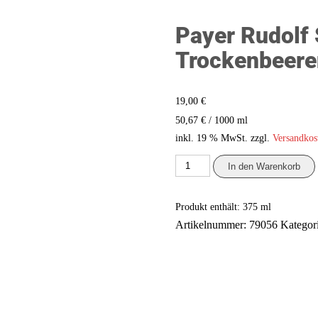
Payer Rudolf
Trockenbeere
19,00
€
/
1000
ml
50,67
€
inkl. 19 % MwSt.
zzgl.
Versandkos
Payer
In den Warenkorb
Rudolf
Scheurebe
Trockenbeerenauslese
Produkt enthält: 375
ml
375
ml.
Artikelnummer:
79056
Kategor
Menge