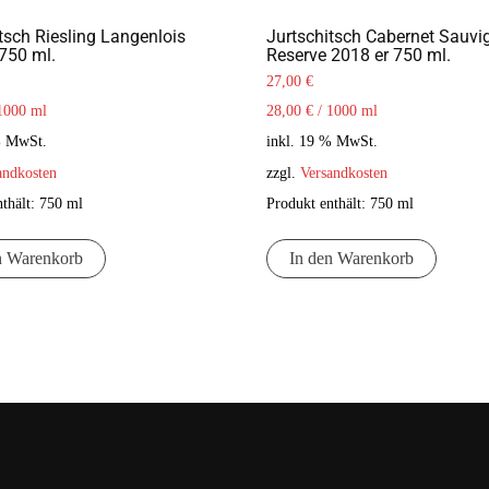
tsch Riesling Langenlois
Jurtschitsch Cabernet Sauvi
 750 ml.
Reserve 2018 er 750 ml.
27,00
€
1000
ml
28,00
€
/
1000
ml
% MwSt.
inkl. 19 % MwSt.
andkosten
zzgl.
Versandkosten
nthält: 750
ml
Produkt enthält: 750
ml
n Warenkorb
In den Warenkorb