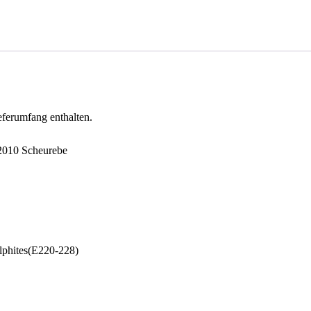
eferumfang enthalten.
 2010 Scheurebe
ulphites(E220-228)