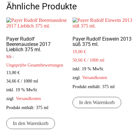
Ähnliche Produkte
Payer Rudolf
Payer Rudolf Eiswein 2013
Beerenauslese 2017
süß 375 ml.
Lieblich 375 ml.
19,00
€
50,66
€
/
1000
ml
Bewertet
Ungeprüfte Gesamtbewertungen
mit
inkl. 19 % MwSt.
1.00
13,00
€
von
zzgl.
Versandkosten
5
34,66
€
/
1000
ml
Produkt enthält: 375
ml
inkl. 19 % MwSt.
zzgl.
Versandkosten
In den Warenkorb
Produkt enthält: 375
ml
In den Warenkorb