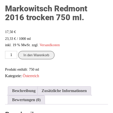
Markowitsch Redmont
2016 trocken 750 ml.
17,50
€
/
1000
ml
23,33
€
inkl. 19 % MwSt.
zzgl.
Versandkosten
Markowitsch
In den Warenkorb
Redmont
2016
trocken
Produkt enthält: 750
ml
750
ml.
Kategorie:
Österreich
Menge
Beschreibung
Zusätzliche Informationen
Bewertungen (0)