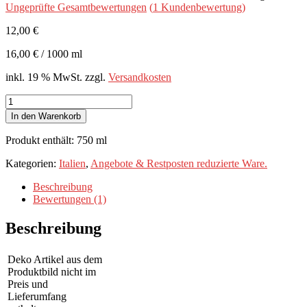
Ungeprüfte Gesamtbewertungen
(
1
Kundenbewertung)
12,00
€
16,00
€
/
1000
ml
inkl. 19 % MwSt.
zzgl.
Versandkosten
Lugana
DOP
In den Warenkorb
Ca
de
Produkt enthält: 750
ml
Rocchi
2022
Kategorien:
Italien
,
Angebote & Restposten reduzierte Ware.
Cantina
Tinazzi
Beschreibung
trocken
Bewertungen (1)
750
ml.
Beschreibung
Menge
Deko Artikel aus dem
Produktbild nicht im
Preis und
Lieferumfang