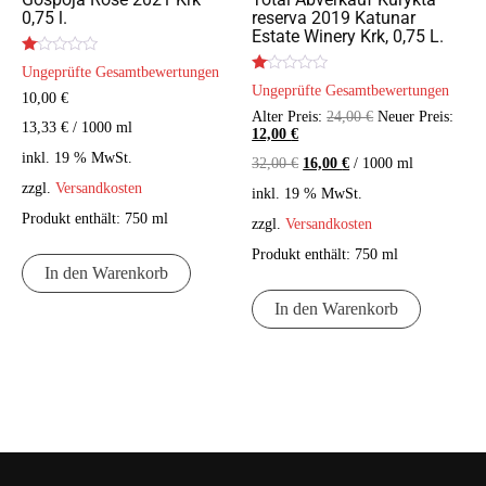
0,75 l.
reserva 2019 Katunar
Estate Winery Krk, 0,75 L.
Bewertet
Ungeprüfte Gesamtbewertungen
mit
Bewertet
Ungeprüfte Gesamtbewertungen
1.00
mit
10,00
€
von
1.00
Ursprünglicher
Alter Preis:
24,00
€
Neuer Preis:
5
von
13,33
€
/
1000
ml
Aktueller
Preis
12,00
€
5
Preis
war:
inkl. 19 % MwSt.
32,00
€
16,00
€
/
1000
ml
ist:
24,00 €
12,00 €.
zzgl.
Versandkosten
inkl. 19 % MwSt.
Produkt enthält: 750
ml
zzgl.
Versandkosten
Produkt enthält: 750
ml
In den Warenkorb
In den Warenkorb